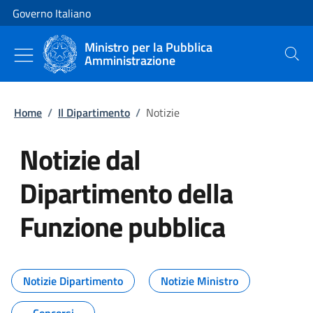
Vai al contenuto
Vai alla navigazione del sito
Governo Italiano
Ministro per la Pubblica
Amministrazione
Cerca
Home
/
Il Dipartimento
/
Notizie
Notizie dal
Dipartimento della
Funzione pubblica
Tutti i contenuti della pagina No
Notizie Dipartimento
Notizie Ministro