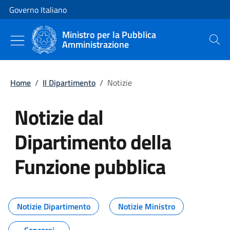
Vai al contenuto
Vai alla navigazione del sito
Governo Italiano
Ministro per la Pubblica
Amministrazione
Cerca
Home
/
Il Dipartimento
/
Notizie
Notizie dal
Dipartimento della
Funzione pubblica
Tutti i contenuti della pagina No
Notizie Dipartimento
Notizie Ministro