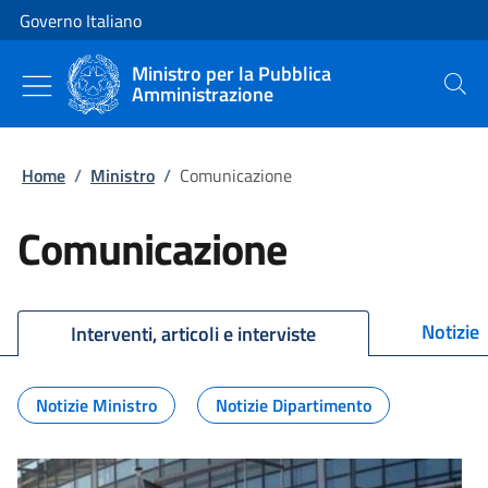
Vai al contenuto
Vai alla navigazione del sito
Governo Italiano
Ministro per la Pubblica
Amministrazione
Cerca
Home
/
Ministro
/
Comunicazione
Comunicazione
Notizie
Interventi, articoli e interviste
Notizie Ministro
Notizie Dipartimento