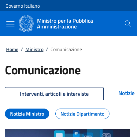
Vai al contenuto
Vai alla navigazione del sito
Governo Italiano
Ministro per la Pubblica
Amministrazione
Cerca
Home
/
Ministro
/
Comunicazione
Comunicazione
Notizie
Interventi, articoli e interviste
Notizie Ministro
Notizie Dipartimento