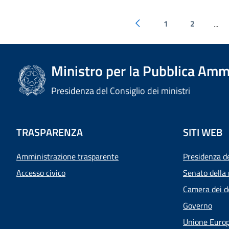
1
2
...
Ministro per la Pubblica Amm
Presidenza del Consiglio dei ministri
TRASPARENZA
SITI WEB
Amministrazione trasparente
Presidenza d
Accesso civico
Senato della 
Camera dei d
Governo
Unione Euro