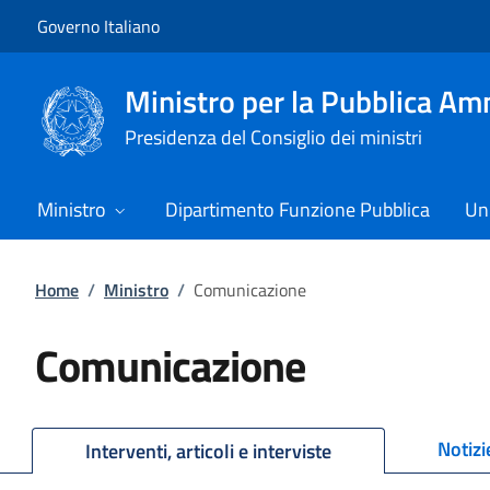
Vai al contenuto
Vai alla navigazione del sito
Governo Italiano
Ministro per la Pubblica Am
Presidenza del Consiglio dei ministri
Ministro
Dipartimento Funzione Pubblica
Uni
Home
/
Ministro
/
Comunicazione
Comunicazione
Notizi
Interventi, articoli e interviste