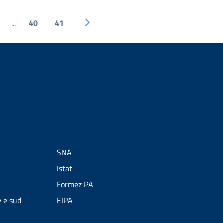
40
41
...
SNA
Istat
Formez PA
e e sud
EIPA