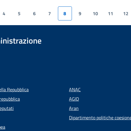
4
5
6
7
8
9
10
11
12
inistrazione
ella Repubblica
ANAC
repubblica
AGID
eputati
Aran
Dipartimento politiche coesion
pea