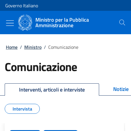
Vai al contenuto
Vai alla navigazione del sito
Governo Italiano
Ministro per la Pubblica
Amministrazione
Cerca
Home
/
Ministro
/
Comunicazione
Comunicazione
Notizie
Interventi, articoli e interviste
Intervista