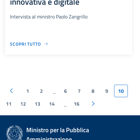
innovativa e digitale
Intervista al ministro Paolo Zangrillo
SCOPRI TUTTO
1
2
6
7
8
9
10
...
11
12
13
14
16
...
Ministro per la Pubblica
Amministrazione