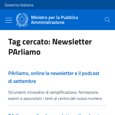
Vai al contenuto
Vai alla navigazione del sito
Governo Italiano
Ministro per la Pubblica
Amministrazione
Cerca
Tag cercato: Newsletter
PArliamo
PArliamo, online la newsletter e il podcast
di settembre
Strumenti innovativi di semplificazione, formazione,
eventi e assunzioni i temi al centro del nuovo numero