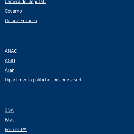
Camera dei deputati
Governo
Unione Europea
ANAC
AGID
Aran
Dipartimento politiche coesione e sud
SNA
Istat
Formez PA