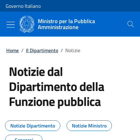
Vai al contenuto
Vai alla navigazione del sito
Governo Italiano
Ministro per la Pubblica
Amministrazione
Cerca
Home
/
Il Dipartimento
/
Notizie
Notizie dal
Dipartimento della
Funzione pubblica
Tutti i contenuti della pagina No
Notizie Dipartimento
Notizie Ministro