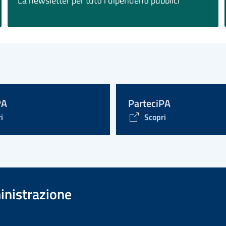
La newsletter per tutti i dipendenti pubblici
PA
ParteciPA
i
Scopri
inistrazione