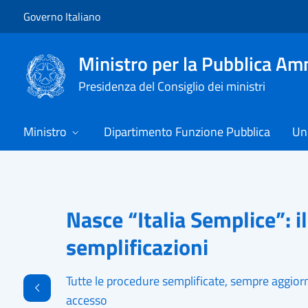
Vai al contenuto
Vai alla navigazione del sito
Governo Italiano
Ministro per la Pubblica Am
Presidenza del Consiglio dei ministri
Ministro
Dipartimento Funzione Pubblica
Uni
Primo piano
Nasce “Italia Semplice”: il
semplificazioni
Tutte le procedure semplificate, sempre aggiorn
Indietro
accesso