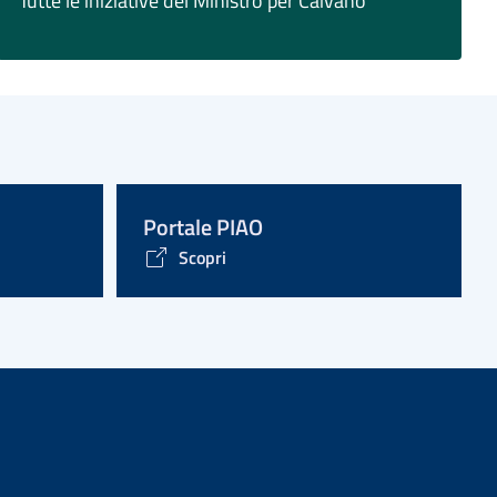
Tutte le iniziative del Ministro per Caivano
Portale PIAO
Scopri