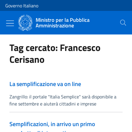
Vai al contenuto
Vai alla navigazione del sito
Governo Italiano
Ministro per la Pubblica
Amministrazione
Cerca
Tag cercato: Francesco
Cerisano
La semplificazione va on line
Zangrillo: il portale "Italia Semplice" sarà disponibile a
fine settembre e aiuterà cittadini e imprese
Semplificazioni, in arrivo un primo