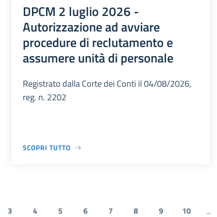
DPCM 2 luglio 2026 -
Autorizzazione ad avviare
procedure di reclutamento e
assumere unità di personale
Registrato dalla Corte dei Conti il 04/08/2026,
reg. n. 2202
SCOPRI TUTTO
3
4
5
6
7
8
9
10
...