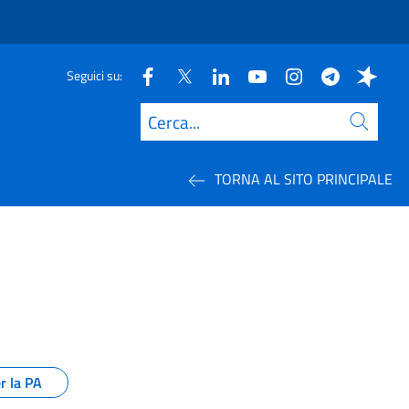
Seguici su:
Cerca
TORNA AL SITO PRINCIPALE
ione pubblica
r la PA