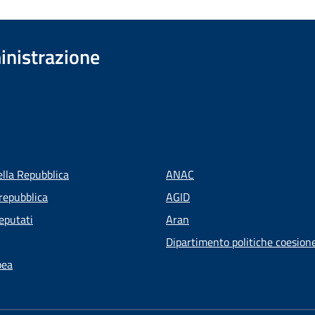
inistrazione
ella Repubblica
ANAC
repubblica
AGID
eputati
Aran
Dipartimento politiche coesion
pea