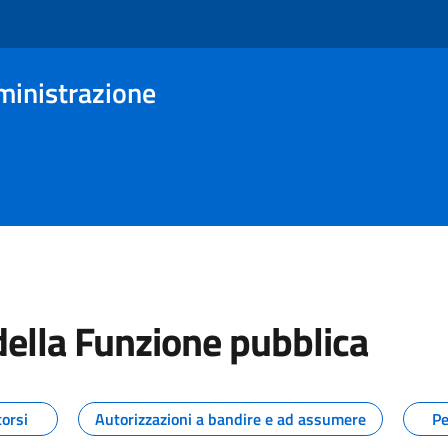
ministrazione
della Funzione pubblica
tizie dal Dipartimento della Funz
orsi
Autorizzazioni a bandire e ad assumere
Pe