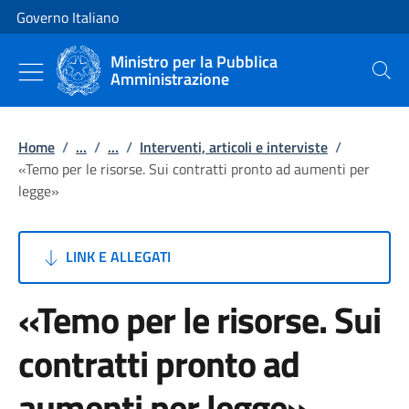
Vai al contenuto
Vai alla navigazione del sito
Governo Italiano
Ministro per la Pubblica
Amministrazione
Cerca
Home
/
...
/
...
/
Interventi, articoli e interviste
/
«Temo per le risorse. Sui contratti pronto ad aumenti per
legge»
LINK E ALLEGATI
«Temo per le risorse. Sui
contratti pronto ad
aumenti per legge»