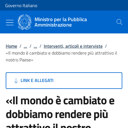
Vai al contenuto
Vai alla navigazione del sito
Governo Italiano
Ministro per la Pubblica
Amministrazione
Cerca
Home
/
...
/
...
/
Interventi, articoli e interviste
/
«Il mondo è cambiato e dobbiamo rendere più attrattivo il
nostro Paese»
LINK E ALLEGATI
«Il mondo è cambiato e
dobbiamo rendere più
attrattivo il nostro