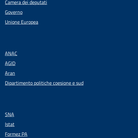
Camera dei deputati
Governo
Unione Europea
ANAC
AGID
Aran
Dipartimento politiche coesione e sud
SNA
Istat
Formez PA