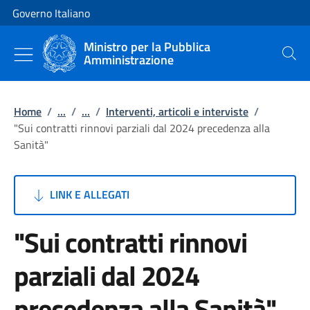
Vai al contenuto
Vai alla navigazione del sito
Governo Italiano
Ministro per la Pubblica
Amministrazione
Cerca
Home
/
...
/
...
/
Interventi, articoli e interviste
/
"Sui contratti rinnovi parziali dal 2024 precedenza alla
Sanità"
LINK E ALLEGATI
"Sui contratti rinnovi
parziali dal 2024
precedenza alla Sanità"