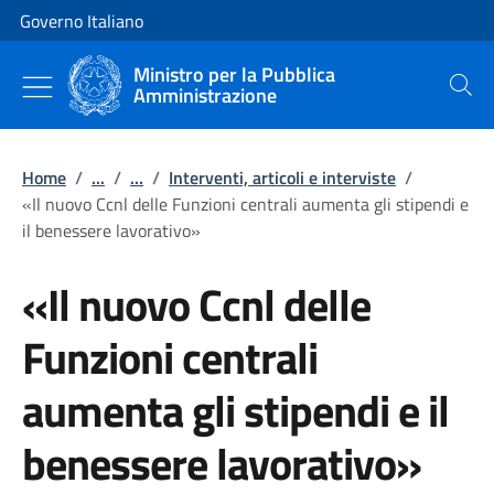
Vai al contenuto
Vai alla navigazione del sito
Governo Italiano
Ministro per la Pubblica
Amministrazione
Cerca
Home
/
...
/
...
/
Interventi, articoli e interviste
/
«Il nuovo Ccnl delle Funzioni centrali aumenta gli stipendi e
il benessere lavorativo»
«Il nuovo Ccnl delle
Funzioni centrali
aumenta gli stipendi e il
benessere lavorativo»