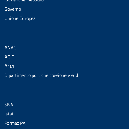
Governo
Unione Europea
ANAC
AGID
Aran
Dipartimento politiche coesione e sud
SNA
Istat
Formez PA