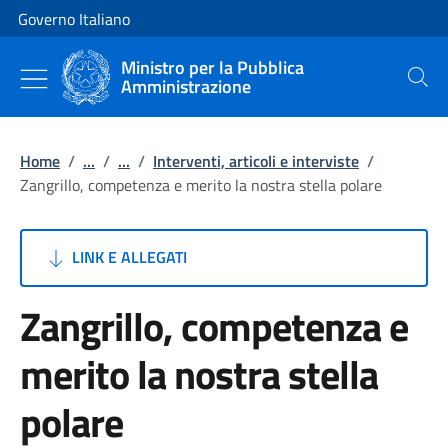
Vai al contenuto
Vai alla navigazione del sito
Governo Italiano
Ministro per la Pubblica
Amministrazione
Cerca
Home
/
...
/
...
/
Interventi, articoli e interviste
/
Zangrillo, competenza e merito la nostra stella polare
LINK E ALLEGATI
Zangrillo, competenza e
merito la nostra stella
polare