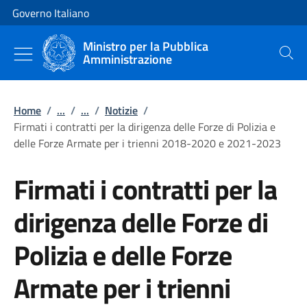
Vai al contenuto
Vai alla navigazione del sito
Governo Italiano
Ministro per la Pubblica
Amministrazione
Cerca
Home
/
...
/
...
/
Notizie
/
Firmati i contratti per la dirigenza delle Forze di Polizia e
delle Forze Armate per i trienni 2018-2020 e 2021-2023
Firmati i contratti per la
dirigenza delle Forze di
Polizia e delle Forze
Armate per i trienni