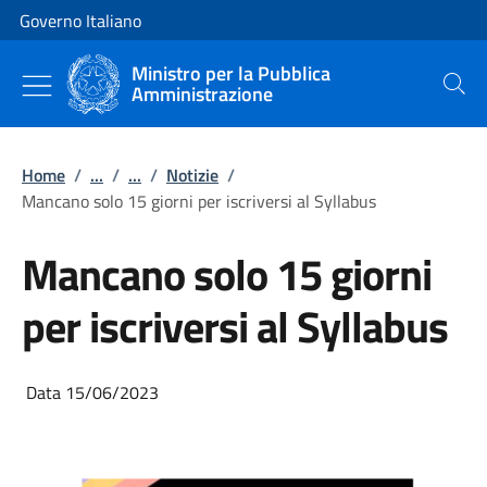
Vai al contenuto
Vai alla navigazione del sito
Governo Italiano
Ministro per la Pubblica
Amministrazione
Cerca
Home
/
...
/
...
/
Notizie
/
Mancano solo 15 giorni per iscriversi al Syllabus
Mancano solo 15 giorni
per iscriversi al Syllabus
Data 15/06/2023