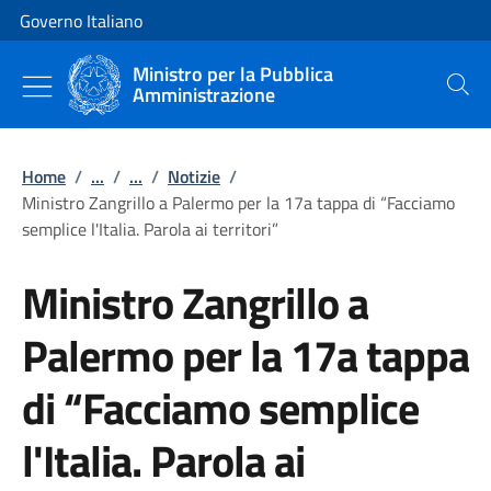
Vai al contenuto
Vai alla navigazione del sito
Governo Italiano
Ministro per la Pubblica
Amministrazione
Cerca
Home
/
...
/
...
/
Notizie
/
Ministro Zangrillo a Palermo per la 17a tappa di “Facciamo
semplice l'Italia. Parola ai territori”
Ministro Zangrillo a
Palermo per la 17a tappa
di “Facciamo semplice
l'Italia. Parola ai