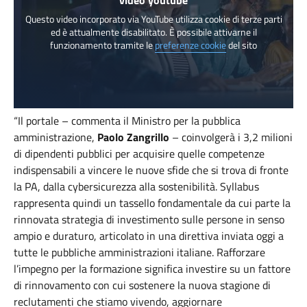
Questo video incorporato via YouTube utilizza cookie di terze parti
ed è attualmente disabilitato. È possibile attivarne il
funzionamento tramite le
preferenze cookie
del sito
“Il portale – commenta il Ministro per la pubblica
amministrazione,
Paolo Zangrillo
– coinvolgerà i 3,2 milioni
di dipendenti pubblici per acquisire quelle competenze
indispensabili a vincere le nuove sfide che si trova di fronte
la PA, dalla cybersicurezza alla sostenibilità. Syllabus
rappresenta quindi un tassello fondamentale da cui parte la
rinnovata strategia di investimento sulle persone in senso
ampio e duraturo, articolato in una direttiva inviata oggi a
tutte le pubbliche amministrazioni italiane. Rafforzare
l’impegno per la formazione significa investire su un fattore
di rinnovamento con cui sostenere la nuova stagione di
reclutamenti che stiamo vivendo, aggiornare