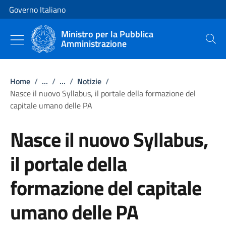
Vai al contenuto
Vai alla navigazione del sito
Governo Italiano
Ministro per la Pubblica
Amministrazione
Cerca
Home
/
...
/
...
/
Notizie
/
Nasce il nuovo Syllabus, il portale della formazione del
capitale umano delle PA
Nasce il nuovo Syllabus,
il portale della
formazione del capitale
umano delle PA