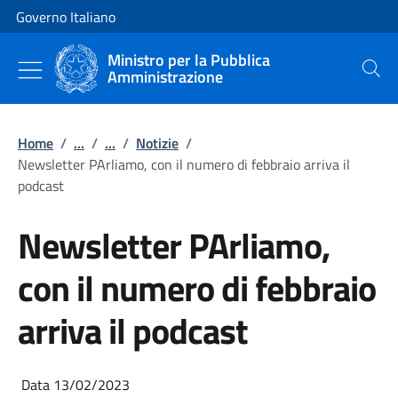
Vai al contenuto
Vai alla navigazione del sito
Governo Italiano
Ministro per la Pubblica
Amministrazione
Cerca
Home
/
...
/
...
/
Notizie
/
Newsletter PArliamo, con il numero di febbraio arriva il
podcast
Newsletter PArliamo,
con il numero di febbraio
arriva il podcast
Data 13/02/2023