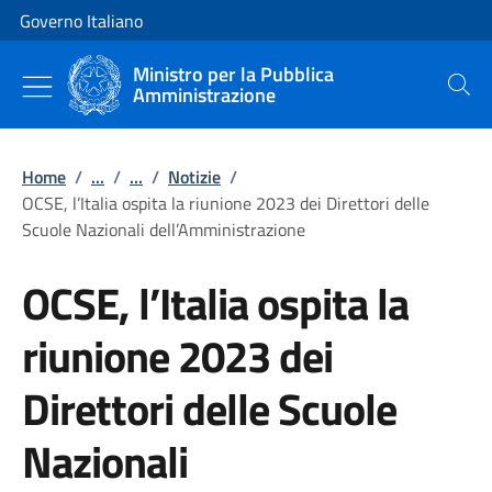
Vai al contenuto
Vai alla navigazione del sito
Governo Italiano
Ministro per la Pubblica
Amministrazione
Cerca
Home
/
...
/
...
/
Notizie
/
OCSE, l’Italia ospita la riunione 2023 dei Direttori delle
Scuole Nazionali dell’Amministrazione
OCSE, l’Italia ospita la
riunione 2023 dei
Direttori delle Scuole
Nazionali