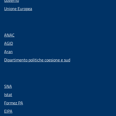
Governo
Unione Europea
ANAC
AGID
Aran
Dipartimento politiche coesione e sud
SNA
Istat
Formez PA
EIPA