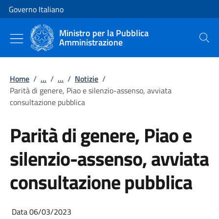
Vai al contenuto
Vai alla navigazione del sito
Governo Italiano
Ministro per la Pubblica
Amministrazione
Cerca
Home
/
...
/
...
/
Notizie
/
Parità di genere, Piao e silenzio-assenso, avviata
consultazione pubblica
Parità di genere, Piao e
silenzio-assenso, avviata
consultazione pubblica
Data 06/03/2023