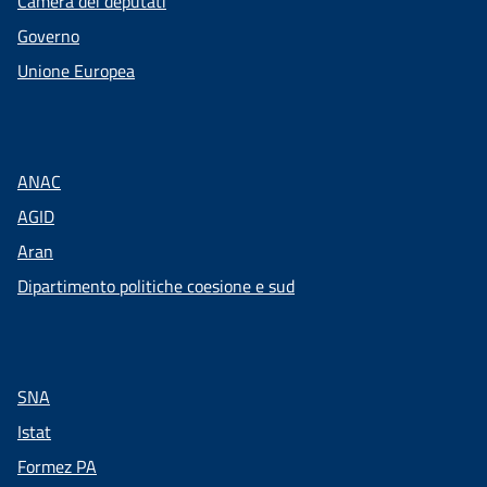
Camera dei deputati
Governo
Unione Europea
ANAC
AGID
Aran
Dipartimento politiche coesione e sud
SNA
Istat
Formez PA