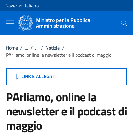
Vai al contenuto
Vai alla navigazione del sito
Governo Italiano
Ministro per la Pubblica
Amministrazione
Cerca
Home
/
...
/
...
/
Notizie
/
PArliamo, online la newsletter e il podcast di maggio
LINK E ALLEGATI
PArliamo, online la
newsletter e il podcast di
maggio