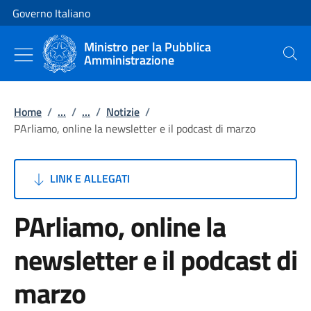
Vai al contenuto
Vai alla navigazione del sito
Governo Italiano
Ministro per la Pubblica
Amministrazione
Cerca
Home
/
...
/
...
/
Notizie
/
PArliamo, online la newsletter e il podcast di marzo
LINK E ALLEGATI
PArliamo, online la
newsletter e il podcast di
marzo