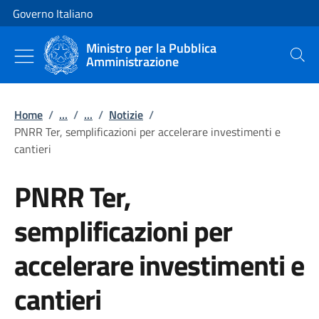
Vai al contenuto
Vai alla navigazione del sito
Governo Italiano
Ministro per la Pubblica
Amministrazione
Cerca
Home
/
...
/
...
/
Notizie
/
PNRR Ter, semplificazioni per accelerare investimenti e
cantieri
PNRR Ter,
semplificazioni per
accelerare investimenti e
cantieri