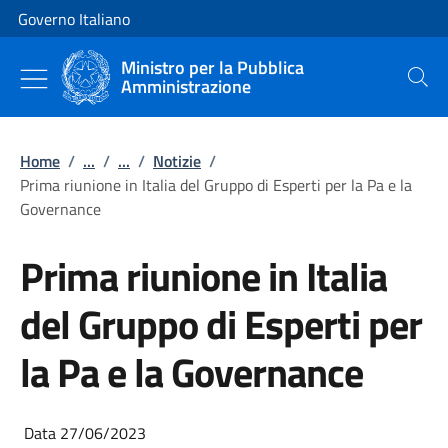
Vai al contenuto
Vai alla navigazione del sito
Governo Italiano
Ministro per la Pubblica
Amministrazione
Cerca
Home
/
...
/
...
/
Notizie
/
Prima riunione in Italia del Gruppo di Esperti per la Pa e la
Governance
Prima riunione in Italia
del Gruppo di Esperti per
la Pa e la Governance
Data 27/06/2023