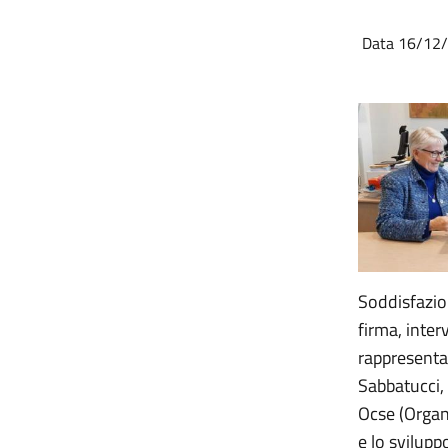
Data 16/12
Soddisfazio
firma, inter
rappresent
Sabbatucci, 
Ocse (Organ
e lo svilup