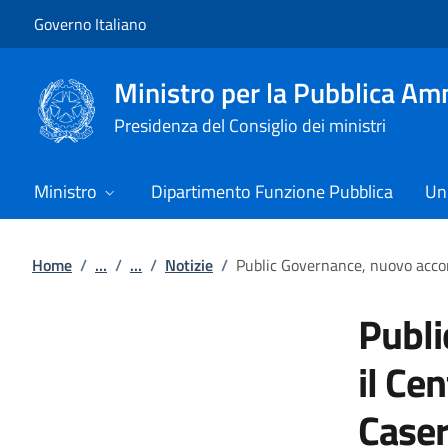
Vai al contenuto
Vai alla navigazione del sito
Governo Italiano
Ministro per la Pubblica Am
Presidenza del Consiglio dei ministri
Ministro
Dipartimento Funzione Pubblica
Uni
Home
/
...
/
...
/
Notizie
/
Public Governance, nuovo accor
Publi
il Ce
Caser