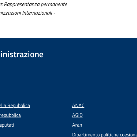
its Rappresentanza permanente
nizzazioni Internazionali -
inistrazione
ella Repubblica
ANAC
repubblica
AGID
eputati
Aran
Dipartimento politiche coesion