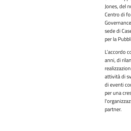
Jones, del n
Centro di f
Governance,
sede di Cas
per la Pubb
L’accordo c
anni, di rila
realizzazion
attività di 
di eventi co
per una cre
l'organizzaz
partner.