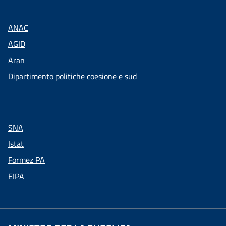
ANAC
AGID
Aran
Dipartimento politiche coesione e sud
SNA
Istat
Formez PA
EIPA