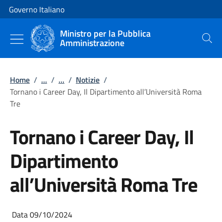
Vai al contenuto
Vai alla navigazione del sito
Governo Italiano
Ministro per la Pubblica
Amministrazione
Cerca
Home
/
...
/
...
/
Notizie
/
Tornano i Career Day, Il Dipartimento all’Università Roma
Tre
Tornano i Career Day, Il
Dipartimento
all’Università Roma Tre
Data 09/10/2024