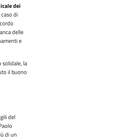
cale dei
 caso di
ccordo
banca delle
enamenti e
solidale, la
uto il buono
ili del
 Paolo
iù di un