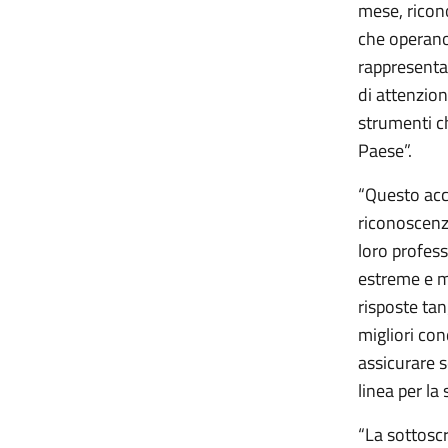
mese, ricono
che operano
rappresent
di attenzio
strumenti ch
Paese”.
“Questo acco
riconoscenza
loro profess
estreme e m
risposte ta
migliori con
assicurare s
linea per la 
“La sottosc