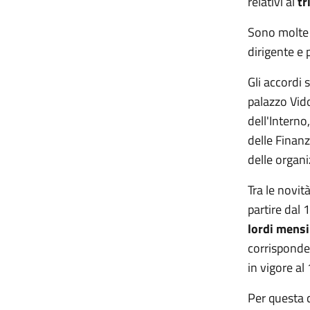
relativi al
tr
Sono molte l
dirigente e 
Gli accordi 
palazzo Vido
dell'Interno
delle Finan
delle organi
Tra le novit
partire dal
lordi mensi
corrisponden
in vigore a
Per questa c