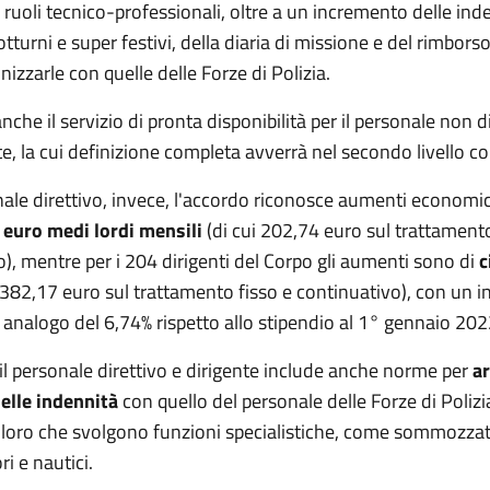
i ruoli tecnico-professionali, oltre a un incremento delle ind
otturni e super festivi, della diaria di missione e del rimborso 
nizzarle con quelle delle Forze di Polizia.
nche il servizio di pronta disponibilità per il personale non d
e, la cui definizione completa avverrà nel secondo livello co
nale direttivo, invece, l'accordo riconosce aumenti economi
 euro medi lordi mensili
(di cui 202,74 euro sul trattamento
), mentre per i 204 dirigenti del Corpo gli aumenti sono di
c
 382,17 euro sul trattamento fisso e continuativo), con un 
 analogo del 6,74% rispetto allo stipendio al 1° gennaio 202
 il personale direttivo e dirigente include anche norme per
a
delle indennità
con quello del personale delle Forze di Polizi
oloro che svolgono funzioni specialistiche, come sommozzat
ri e nautici.