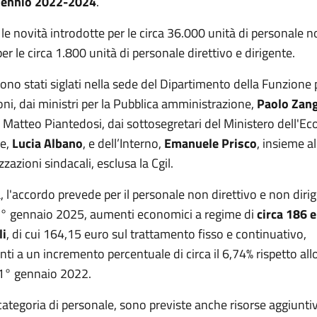
iennio 2022-2024
.
e novità introdotte per le circa 36.000 unità di personale 
per le circa 1.800 unità di personale direttivo e dirigente.
sono stati siglati nella sede del Dipartimento della Funzione 
ni, dai ministri per la Pubblica amministrazione,
Paolo Zang
, Matteo Piantedosi, dai sottosegretari del Ministero dell'E
ze,
Lucia Albano
, e dell’Interno,
Emanuele Prisco
, insieme al
zzazioni sindacali, esclusa la Cgil.
à, l'accordo prevede per il personale non direttivo e non dirig
 1° gennaio 2025, aumenti economici a regime di
circa 186 
li
, di cui 164,15 euro sul trattamento fisso e continuativo,
ti a un incremento percentuale di circa il 6,74% rispetto all
l 1° gennaio 2022.
ategoria di personale, sono previste anche risorse aggiuntiv