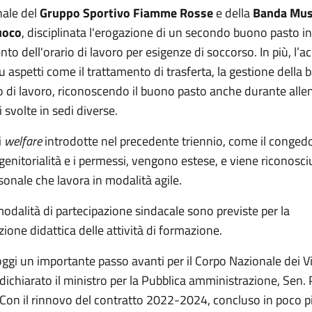
nale del
Gruppo Sportivo Fiamme Rosse
e della
Banda Musi
Fuoco
, disciplinata l'erogazione di un secondo buono pasto in
o dell'orario di lavoro per esigenze di soccorso. In più, l’a
u aspetti come il trattamento di trasferta, la gestione della 
io di lavoro, riconoscendo il buono pasto anche durante all
 svolte in sedi diverse.
i
welfare
introdotte nel precedente triennio, come il congedo 
 genitorialità e i permessi, vengono estese, e viene riconosci
sonale che lavora in modalità agile.
odalità di partecipazione sindacale sono previste per la
one didattica delle attività di formazione.
oggi un importante passo avanti per il Corpo Nazionale dei Vig
ichiarato il ministro per la Pubblica amministrazione, Sen.
 Con il rinnovo del contratto 2022-2024, concluso in poco p