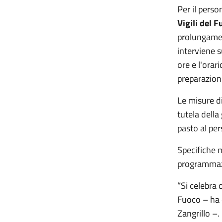
Per il perso
Vigili del 
prolungament
interviene s
ore e l'orar
preparazioni
Le misure d
tutela della
pasto al per
Specifiche m
programmazi
“Si celebra 
Fuoco – ha d
Zangrillo –.