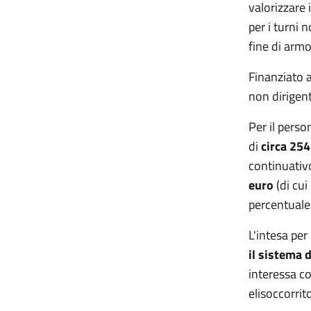
valorizzare 
per i turni n
fine di armo
Finanziato a
non dirigent
Per il perso
di
circa 254
continuativo
euro
(di cui
percentuale
L'intesa per
il sistema 
interessa c
elisoccorrito