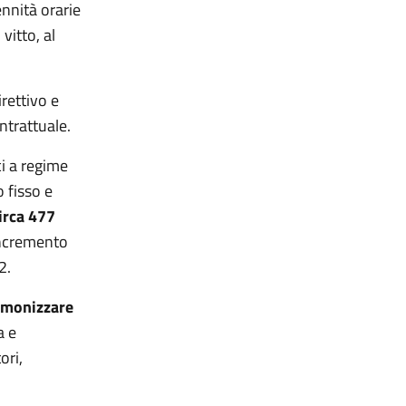
ennità orarie
vitto, al
irettivo e
ntrattuale.
ci a regime
 fisso e
irca 477
incremento
2.
rmonizzare
a e
ori,