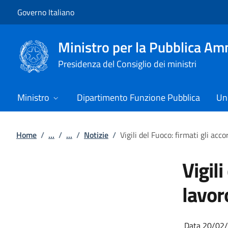
Vai al contenuto
Vai alla navigazione del sito
Governo Italiano
Ministro per la Pubblica Am
Presidenza del Consiglio dei ministri
Ministro
Dipartimento Funzione Pubblica
Uni
Home
/
...
/
...
/
Notizie
/
Vigili del Fuoco: firmati gli acc
Vigili
lavor
Data 20/02