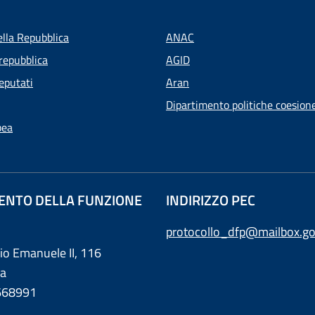
ella Repubblica
ANAC
repubblica
AGID
eputati
Aran
Dipartimento politiche coesion
pea
ENTO DELLA FUNZIONE
INDIRIZZO PEC
protocollo_dfp@mailbox.go
rio Emanuele II, 116
a
0668991