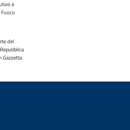
utivo e
l Fuoco
,
rte del
a Repubblica
in Gazzetta