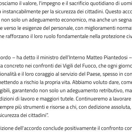
sciamo il valore, l'impegno e il sacrificio quotidiano di uom
 instancabilmente per la sicurezza dei cittadini. Questo acc
a non solo un adeguamento economico, ma anche un segna
ne verso le esigenze del personale, con miglioramenti normat
e rafforzano il loro ruolo fondamentale nella protezione civ
rdo – ha detto il ministro dell’Interno Matteo Piantedosi –
 concreto nei confronti dei Vigili del Fuoco, che ogni gior
ionalità e il loro coraggio al servizio del Paese, spesso in co
ettendo a rischio la propria vita. Abbiamo voluto dare, co
ngibili, garantendo non solo un adeguamento retributivo, m
dizioni di lavoro e maggiori tutele. Continueremo a lavorare
empre più strumenti e risorse a chi, con dedizione assoluta,
sicurezza dei cittadini”.
rizione dell'accordo conclude positivamente il confronto con