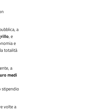
non
pubblica, a
rillo
, e
conomia e
la totalità
ente, a
euro medi
o stipendio
e volte a