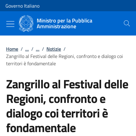
Vai al contenuto
Vai alla navigazione del sito
Governo Italiano
Ministro per la Pubblica
Amministrazione
Cerca
Home
/
...
/
...
/
Notizie
/
Zangrillo al Festival delle Regioni, confronto e dialogo coi
territori è fondamentale
Zangrillo al Festival delle
Regioni, confronto e
dialogo coi territori è
fondamentale