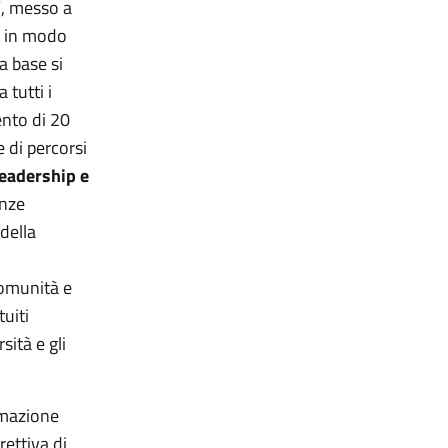
”
, messo a
e in modo
a base si
 tutti i
ento di 20
e di percorsi
eadership e
enze
 della
comunità e
tuiti
sità e gli
rmazione
rettiva di