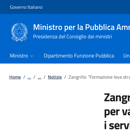
Vai al contenuto
Vai alla navigazione del sito
Governo Italiano
Ministro per la Pubblica Am
Presidenza del Consiglio dei ministri
Ministro
Dipartimento Funzione Pubblica
Uni
Home
/
...
/
...
/
Notizie
/
Zangrillo: “Formazione leva stra
Zangr
per v
i serv