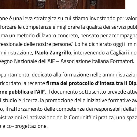
ne è una leva strategica su cui stiamo investendo per valor
forzare le competenze e migliorare la qualità dei servizi pubb
 ma un metodo di lavoro concreto, pensato per accompagna
fessionale delle nostre persone.” Lo ha dichiarato oggi il mini
ministrazione,
Paolo Zangrillo
, intervenendo a Cagliari in 
vegno Nazionale dell’AIF – Associazione Italiana Formatori.
ppuntamento, dedicato alla formazione nelle amministrazioni
 ricordato la recente
firma del protocollo d’intesa tra il D
one pubblica e l’AIF
. Il documento sottoscritto prevede attiv
 studio e ricerca, la promozione delle iniziative formative a
o, il rafforzamento delle competenze dei responsabili della
strazioni e l’attivazione della Comunità di pratica, uno spa
o e co-progettazione.