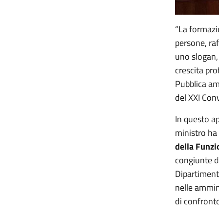
“La formazio
persone, raf
uno slogan,
crescita pro
Pubblica am
del XXI Con
In questo a
ministro ha
della Funzi
congiunte di
Dipartiment
nelle ammini
di confront