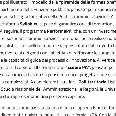
a poi illustrato il modello della
“piramide della formazione
ipartimento della Funzione pubblica, pensato per risponder
 diversi bisogni formativi della Pubblica amministrazione. All
piattaforma
Syllabus
, capace di garantire corsi di formazione a
 A seguire, il programma
PerformaPA
, che, con un investim
uro, sostiene le amministrazioni territoriali nella realizzazion
ecialistici. Un livello ulteriore è rappresentato dal progetto
L
ce
, rivolto ai dirigenti con l’obiettivo di rafforzare le compet
e la capacità di guida dei processi di innovazione. Al vertice
colloca il corso di alta formazione
“Essere PA”
, pensato per
un approccio basato su pensiero critico, progettazione di 
la complessità. A completare il quadro, i
Poli territoriali
isti
 Scuola Nazionale dell’Amministrazione, le Regioni, le Univer
ti che rappresentano una presenza capillare.
 un anno siamo passati da una media di appena 6 ore di fo
 dipendente, registrate prima della pandemia, a 24. Con la di