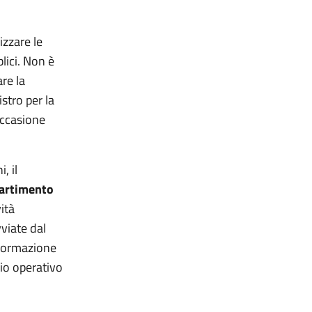
izzare le
lici. Non è
re la
stro per la
occasione
, il
ipartimento
ità
vviate dal
 formazione
zio operativo