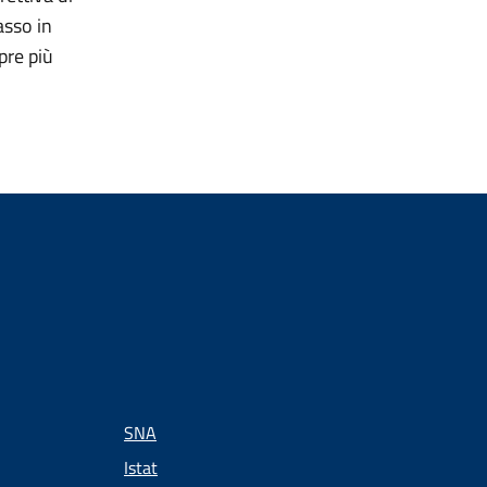
asso in
pre più
SNA
Istat