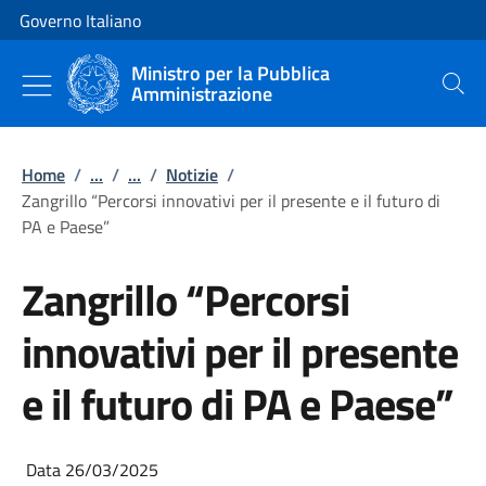
Vai al contenuto
Vai alla navigazione del sito
Governo Italiano
Ministro per la Pubblica
Amministrazione
Cerca
Home
/
...
/
...
/
Notizie
/
Zangrillo “Percorsi innovativi per il presente e il futuro di
PA e Paese”
Zangrillo “Percorsi
innovativi per il presente
e il futuro di PA e Paese”
Data 26/03/2025