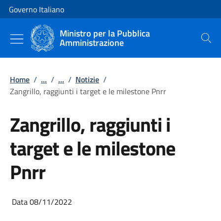
Vai al contenuto
Vai alla navigazione del sito
Governo Italiano
Ministro per la Pubblica
Amministrazione
Cerca
Home
/
...
/
...
/
Notizie
/
Zangrillo, raggiunti i target e le milestone Pnrr
Zangrillo, raggiunti i
target e le milestone
Pnrr
Data 08/11/2022