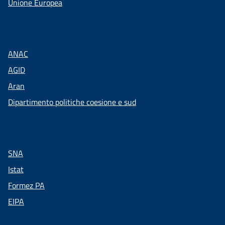
Unione Europea
ANAC
AGID
Aran
Dipartimento politiche coesione e sud
SNA
Istat
Formez PA
EIPA