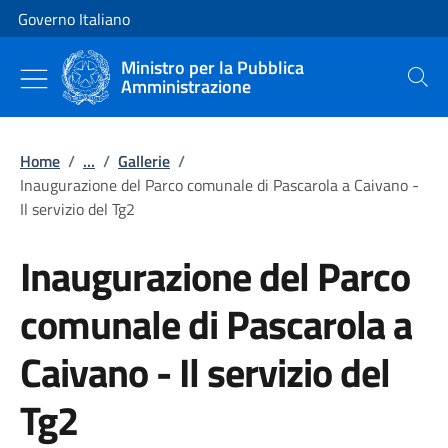
Vai al contenuto
Vai alla navigazione del sito
Governo Italiano
Ministro per la Pubblica
Amministrazione
Cerca
Home
/
...
/
Gallerie
/
Inaugurazione del Parco comunale di Pascarola a Caivano -
Il servizio del Tg2
Inaugurazione del Parco
comunale di Pascarola a
Caivano - Il servizio del
Tg2