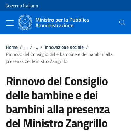
Vai al contenuto
Vai alla navigazione del sito
Governo Italiano
Ministro per la Pubblica
Amministrazione
Cerca
Home
/
...
/
...
/
Innovazione sociale
/
Rinnovo del Consiglio delle bambine e dei bambini alla
presenza del Ministro Zangrillo
Rinnovo del Consiglio
delle bambine e dei
bambini alla presenza
del Ministro Zangrillo