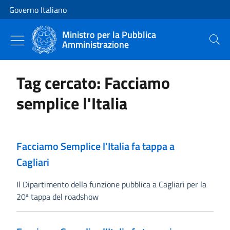
Vai al contenuto
Vai alla navigazione del sito
Governo Italiano
Ministro per la Pubblica
Amministrazione
Cerca
Tag cercato: Facciamo
semplice l'Italia
Facciamo Semplice l'Italia fa tappa a
Cagliari
Il Dipartimento della funzione pubblica a Cagliari per la
20ª tappa del roadshow