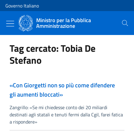
Vai al contenuto
Vai alla navigazione del sito
Governo Italiano
Ministro per la Pubblica
Amministrazione
Cerca
Tag cercato: Tobia De
Stefano
«Con Giorgetti non so più come difendere
gli aumenti bloccati»
Zangrillo: «Se mi chiedesse conto dei 20 miliardi
destinati agli statali e tenuti fermi dalla Cgil, farei fatica
a rispondere»