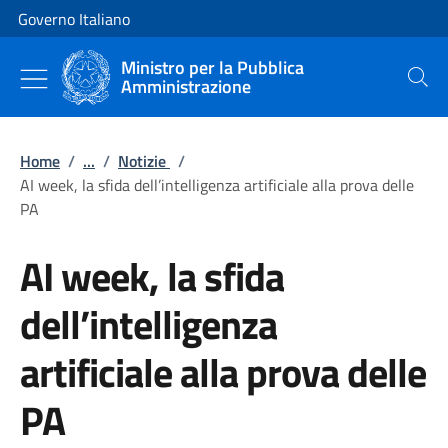
Vai al contenuto
Vai alla navigazione del sito
Governo Italiano
Ministro per la Pubblica
Amministrazione
Cerca
Home
/
...
/
Notizie
/
AI week, la sfida dell’intelligenza artificiale alla prova delle
PA
AI week, la sfida
dell’intelligenza
artificiale alla prova delle
PA