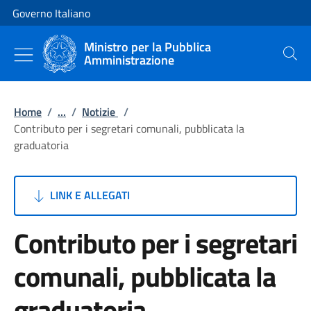
Vai al contenuto
Vai alla navigazione del sito
Governo Italiano
Ministro per la Pubblica
Amministrazione
Cerca
Home
/
...
/
Notizie
/
Contributo per i segretari comunali, pubblicata la
graduatoria
LINK E ALLEGATI
Contributo per i segretari
comunali, pubblicata la
graduatoria