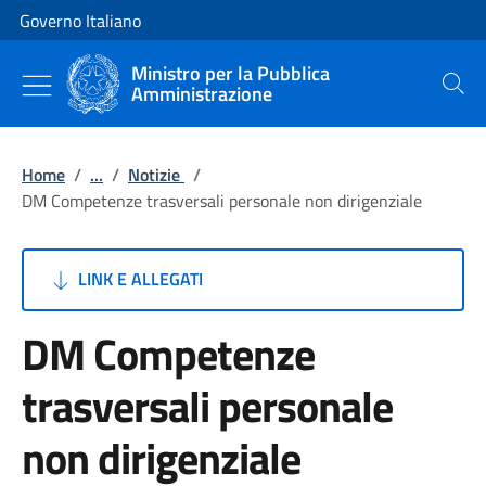
Vai al contenuto
Vai alla navigazione del sito
Governo Italiano
Ministro per la Pubblica
Amministrazione
Cerca
Home
/
...
/
Notizie
/
DM Competenze trasversali personale non dirigenziale
LINK E ALLEGATI
DM Competenze
trasversali personale
non dirigenziale