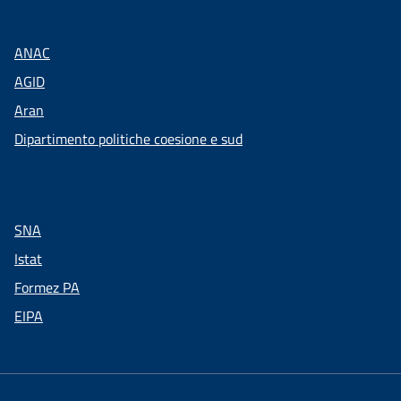
ANAC
AGID
Aran
Dipartimento politiche coesione e sud
SNA
Istat
Formez PA
EIPA