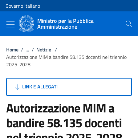
Vai al contenuto
Vai alla navigazione del sito
Governo Italiano
Ministro per la Pubblica
Amministrazione
Cerca
Home
/
...
/
Notizie
/
Autorizzazione MIM a bandire 58.135 docenti nel triennio
2025-2028
LINK E ALLEGATI
Autorizzazione MIM a
bandire 58.135 docenti
nel triennio 2025-2028