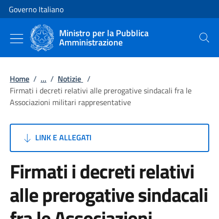
Vai al contenuto
Vai alla navigazione del sito
Governo Italiano
Ministro per la Pubblica
Amministrazione
Cerca
Home
/
...
/
Notizie
/
Firmati i decreti relativi alle prerogative sindacali fra le
Associazioni militari rappresentative
LINK E ALLEGATI
Firmati i decreti relativi
alle prerogative sindacali
fra le Associazioni