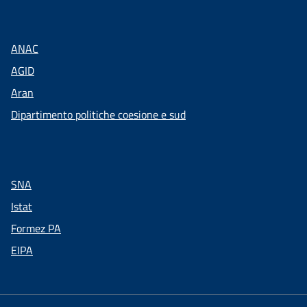
ANAC
AGID
Aran
Dipartimento politiche coesione e sud
SNA
Istat
Formez PA
EIPA