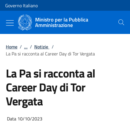
Vai al contenuto
Vai alla navigazione del sito
Governo Italiano
Ministro per la Pubblica
Amministrazione
Cerca
Home
/
...
/
Notizie
/
La Pa si racconta al Career Day di Tor Vergata
La Pa si racconta al
Career Day di Tor
Vergata
Data 10/10/2023