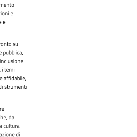
timento
ioni e
e e
ronto su
e pubblica,
 inclusione
 i temi
 affidabile,
di strumenti
re
che, dal
a cultura
eazione di