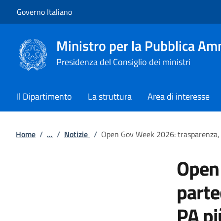
Vai al contenuto
Vai alla navigazione del sito
Governo Italiano
Ministro per la Pubblica Am
Presidenza del Consiglio dei ministri
Il Dipartimento
La struttura
Area di interesse
Home
/
...
/
Notizie
/
Open Gov Week 2026: trasparenza, p
Open 
parte
PA pi