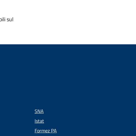
ili sul
SNA
Istat
Formez PA