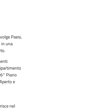
volge Paesi,
i in una
to.
menti
Dipartimento
l 6° Piano
 Aperto e
risce nel