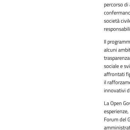
percorso di
confermano l
società civi
responsabili
Il programm
alcuni ambit
trasparenza 
sociale e s
affrontati f
il rafforzam
innovativi d
La Open Gov
esperienze, 
Forum del G
amministrati