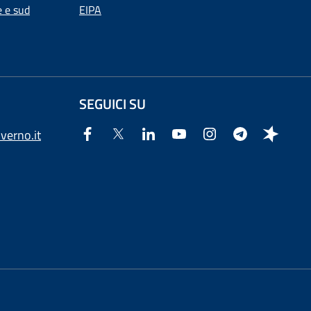
e e sud
EIPA
SEGUICI SU
verno.it