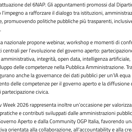
 attuazione del 6NAP. Gli appuntamenti promossi dal Dipar
’impegno a rafforzare il dialogo tra istituzioni, amministraz
le, promuovendo politiche pubbliche più trasparenti, inclusiv
.
a nazionale propone webinar, workshop e momenti di conf
i centrali per l’evoluzione del governo aperto: partecipazion
amministrativa, integrità, open data, intelligenza artificiale,
viluppo delle competenze nella Pubblica Amministrazione. Tra
igurano anche la governance dei dati pubblici per un’IA equa e
ento delle competenze per il governo aperto e la diffusione 
i partecipazione civica.
 Week 2026 rappresenta inoltre un’occasione per valorizza
pratiche e contributi sviluppati dalle amministrazioni pubbli
overno Aperto e dalla Community OGP Italia, favorendo un
va orientata alla collaborazione, all’accountability e alla cr