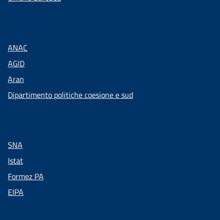
ANAC
AGID
Aran
Dipartimento politiche coesione e sud
SNA
Istat
Formez PA
EIPA