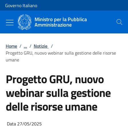
Vai al contenuto
Vai alla navigazione del sito
Governo Italiano
Ministro per la Pubblica
Amministrazione
Cerca
Home
/
...
/
Notizie
/
Progetto GRU, nuovo webinar sulla gestione delle risorse
umane
Progetto GRU, nuovo
webinar sulla gestione
delle risorse umane
Data 27/05/2025