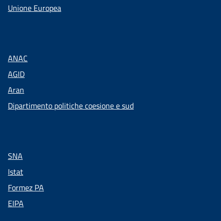
Unione Europea
ANAC
AGID
Aran
Dipartimento politiche coesione e sud
SNA
Istat
Formez PA
EIPA