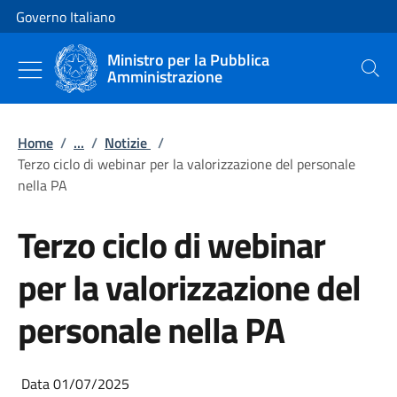
Vai al contenuto
Vai alla navigazione del sito
Governo Italiano
Ministro per la Pubblica
Amministrazione
Cerca
Home
/
...
/
Notizie
/
Terzo ciclo di webinar per la valorizzazione del personale
nella PA
Terzo ciclo di webinar
per la valorizzazione del
personale nella PA
Data 01/07/2025