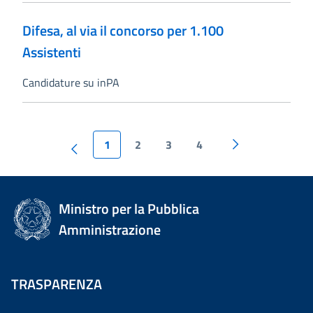
Difesa, al via il concorso per 1.100
Assistenti
Candidature su inPA
1
2
3
4
Ministro per la Pubblica
Amministrazione
TRASPARENZA