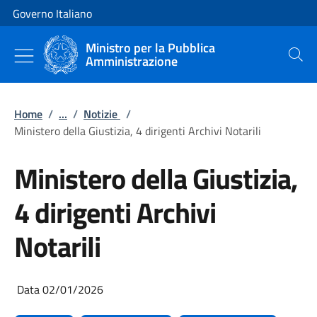
Vai al contenuto
Vai alla navigazione del sito
Governo Italiano
Ministro per la Pubblica
Amministrazione
Cerca
Home
/
...
/
Notizie
/
Ministero della Giustizia, 4 dirigenti Archivi Notarili
Ministero della Giustizia,
4 dirigenti Archivi
Notarili
Data 02/01/2026